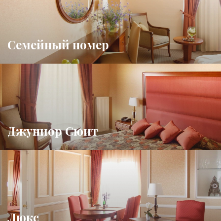
Семейный номер
Джуниор Сюит
Люкс