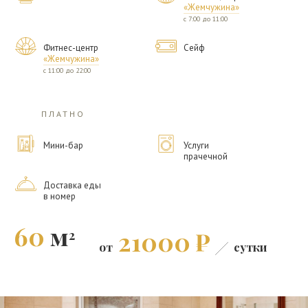
«Жемчужина»
с 7:00 до 11:00
Фитнес-центр
Сейф
«Жемчужина»
с 11:00 до 22:00
ПЛАТНО
Мини-бар
Услуги
прачечной
Доставка еды
в номер
60
м
21000
2
от
сутки