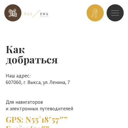
ЗАБРОНИРОВ
R U S
E N G
НОМЕР
Как
добраться
Наш адрес:
607060, г. Выкса, ул. Ленина, 7
Для навигаторов
и электронных путеводителей
GPS: N55°18′57″”