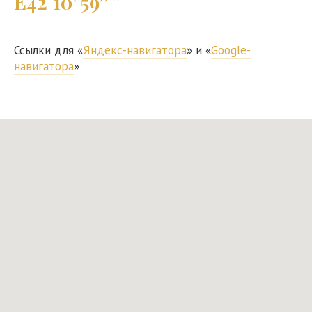
E42°10′59″”
Ссылки для «
Яндекс-навигатора
» и «
Google-
навигатора
»