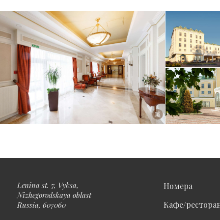
Lenina st. 7, Vyksa,
Номера
Nizhegorodskaya oblast
Кафе/рестора
Russia, 607060