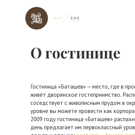
R U S
E N G
О гостинице
Гостиница «Баташев» — место, где в пр
живёт дворянское гостеприимство. Расп
соседствует с живописным прудом в окр
уровне вы можете провести как корпора
2009 году гостиница «Баташев» распахн
день предлагает им первоклассный уров