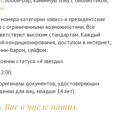
»
, лобби-бар, каминную зону с библиотекой,
а»
.
 номера категории «люкс» и президентские
й с ограниченными возможностями. Все
тветствуют высоким стандартам. Каждый
й кондиционирования, доступом в интернет,
ини-баром, сейфом.
оении статуса «4 звезды».
2:00.
 оригиналы документов, удостоверяющих
дении для лиц, младше 14 лет).
ь Вас в числе наших