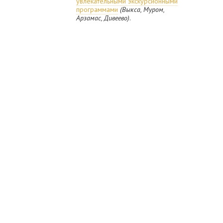
увлекательными экскурсионными
программами
(Выкса, Муром,
Арзамас, Дивеево)
.