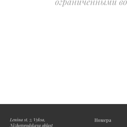
ограниченными в
Lenina st. 7, Vyksa,
Номера
Nizhegorodskaya oblast