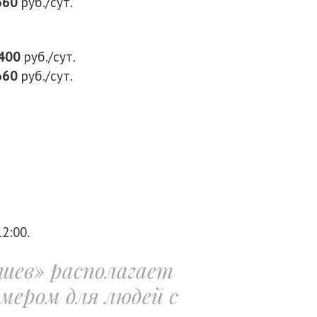
660
руб./сут.
400
руб./сут.
660
руб./сут.
2:00.
шев» располагает
мером для людей с