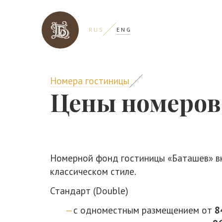
R U S
E N G
Номера гостиницы
Цены номеров
Номерной фонд гостиницы «Баташев» в
классическом стиле.
Стандарт (Double)
с одноместным размещением от
8