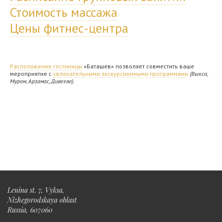
Стоимость массажа
Цены фитнес-центра​
Расположение гостиницы
«Баташев» позволяет совместить ваше
мероприятие с
увлекательными экскурсионными программами
(Выкса,
Муром, Арзамас, Дивеево)
.
Lenina st. 7, Vyksa,
Nizhegorodskaya oblast
Russia, 607060