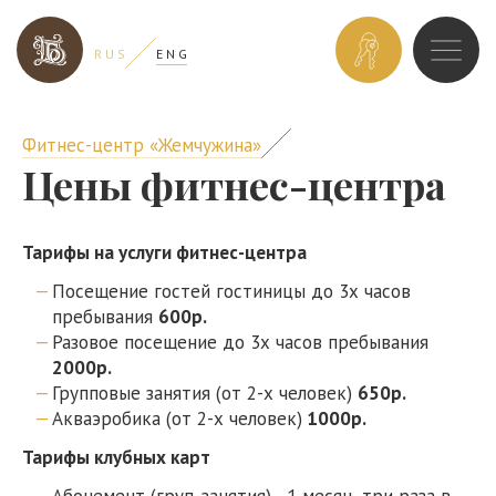
ЗАБРОНИРОВ
R U S
E N G
НОМЕР
Фитнес-центр «Жемчужина»
Цены фитнес-центра​
Тарифы на услуги фитнес-центра
Посещение гостей гостиницы до 3х часов
пребывания
6
00р.
Разовое посещение до 3х часов пребывания
20
00р.
Групповые занятия (от 2-х человек)
65
0р.
Акваэробика (от 2-х человек)
100
0р.
Тарифы клубных карт