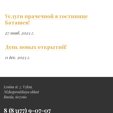
Услуги прачечной в гостинице
Баташев!
27 нояб. 2025 г.
​День новых открытий!
11 дек. 2025 г.
Lenina st. 7, Vyksa,
Nizhegorodskaya oblast
Russia, 607060
8 (83177) 9-07-07