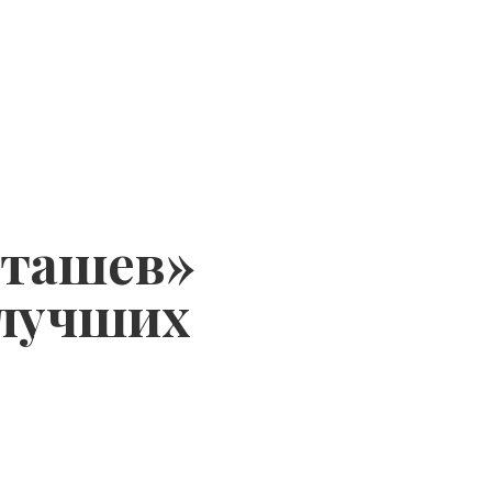
аташев»
 лучших