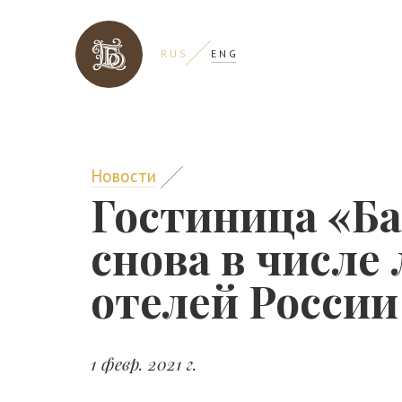
R U S
E N G
Новости
Гостиница «Б
снова в числе
отелей России
1 февр. 2021 г.